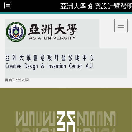
亞洲大學 創意設計暨發
:::
Toggl
首頁
I
亞洲大學