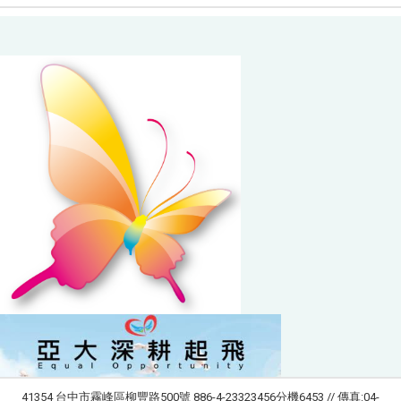
41354 台中市霧峰區柳豐路500號 886-4-23323456分機6453 // 傳真:04-