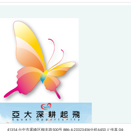
41354 台中市雾峰区柳丰路500号 886-4-23323456分机6453 // 传真:04-