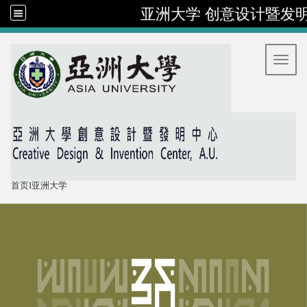
亚洲大学 创意设计暨发
:::
Toggl
首页
I
亚洲大学