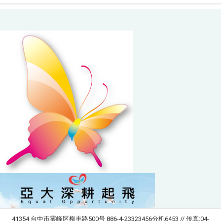
41354 台中市雾峰区柳丰路500号 886-4-23323456分机6453 // 传真:04-