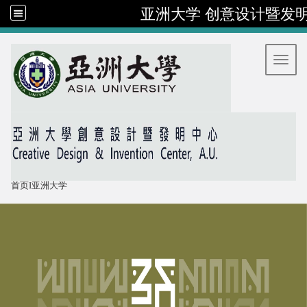
亚洲大学 创意设计暨发
:::
Toggl
首页
I
亚洲大学