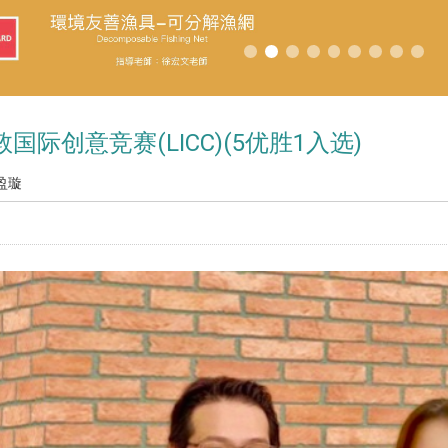
敦国际创意竞赛(LICC)(5优胜1入选)
盈璇