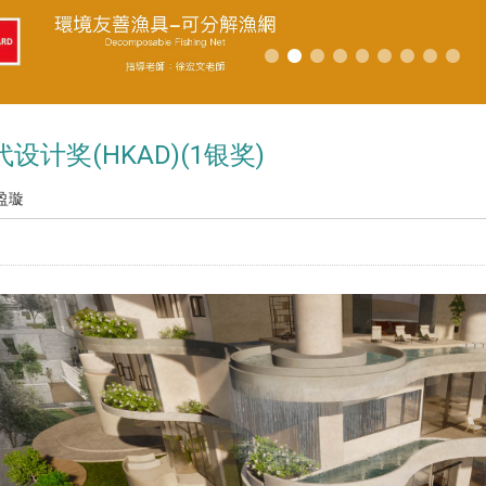
代设计奖(HKAD)(1银奖)
盈璇