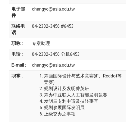
电子邮
changyc@asia.edu.tw
件
联络电
04-2332-3456 #6453
话
职称 :
专案助理
电话 :
04-2332-3456 分机6453
E-mail :
changyc@asia.edu.tw
职掌 :
筹画国际设计与艺术竞赛(iF、Reddot等
竞赛)
规划设计及发明菁英班
筹办中亚联大人工智能发明竞赛
发明展专利申请及技转事宜
规划参展国际发明展
上级交办之事项