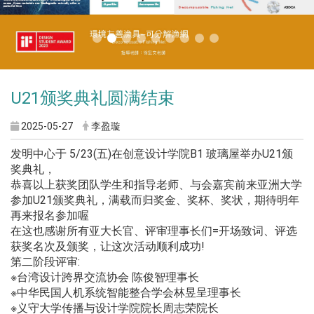
U21颁奖典礼圆满结束
2025-05-27
李盈璇
发明中心于 5/23(五)在创意设计学院B1 玻璃屋举办U21颁
奖典礼，
恭喜以上获奖团队学生和指导老师、与会嘉宾前来亚洲大学
参加U21颁奖典礼，满载而归奖金、奖杯、奖状，期待明年
再来报名参加喔
在这也感谢所有亚大长官、评审理事长们=开场致词、评选
获奖名次及颁奖，让这次活动顺利成功!
第二阶段评审:
※台湾设计跨界交流协会 陈俊智理事长
※中华民国人机系统智能整合学会林昱呈理事长
※义守大学传播与设计学院院长周志荣院长