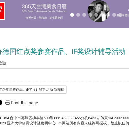
办德国红点奖参赛作品、iF奖设计辅导活动
盈璇
点奖参赛作品、iF奖设计辅导活动 新闻稿
Print this page
41354 台中市雾峰区柳丰路500号 886-4-23323456分机6453 // 传真:04-2332133
ht © 2023 亚洲大学创意设计暨发明中心. 本网站所有内容未经许可授权，禁止以