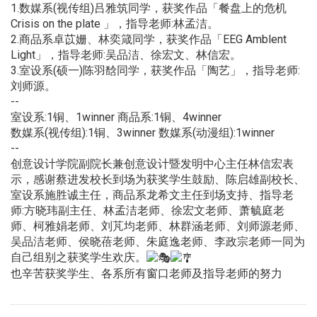
1.数媒系(视传组)吕雅筑同学，获奖作品「餐盘上的危机
Crisis on the plate 」，指导老师:林孟洁。
2.商品系卓苡姗、林奕箴同学，获奖作品「EEG Amblent
Light」，指导老师:吴品洁、徐宏文、林信宏。
3.室设系(硕一)陈羽馠同学，获奖作品「陶艺」，指导老师:
刘师源。
--
室设系:1铜、1winner 商品系:1铜、4winner
数媒系(视传组):1铜、3winner 数媒系(动漫组):1winner
--
创意设计学院副院长兼创意设计暨发明中心主任林信宏表
示，感谢蔡进发校长到场为获奖学生鼓励、陈启雄副校长、
室设系施胜诚主任，商品系龙希文主任到场支持、指导老
师:方晓玮副主任、林孟洁老师、徐宏文老师、萧毓庭老
师、柯雅娟老师、刘芃均老师、林群涵老师、刘师源老师、
吴品洁老师、侯晓蓓老师、朱庭逸老师、李政宗老师一同为
自己组别之获奖学生欢庆。
也辛苦获奖学生、各系所有窗口老师及指导老师的努力