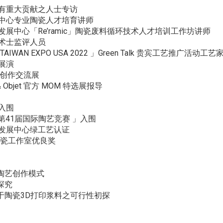
界有重大贡献之人士专访
展中心专业陶瓷人才培育讲师
发展中心「Re’ramic」陶瓷废料循环技术人才培训工作坊讲师
技术士监评人员
IWAN EXPO USA 2022 」Green Talk 贵宾工艺推广活动工艺
展演
艺创作交流展
& Objet 官方 MOM 特选展报导
入围
ora 第41届国际陶艺竞赛 」入围
究发展中心绿工艺认证
陶瓷工作室优良奖
陶艺创作模式
探究
于陶瓷3D打印浆料之可行性初探