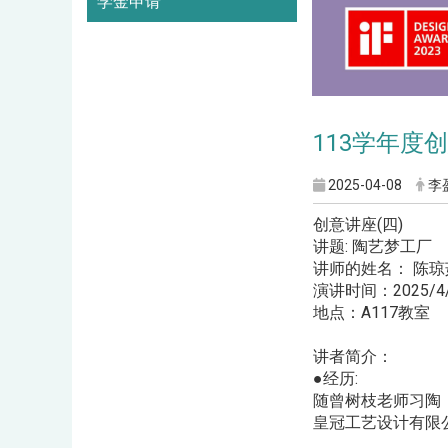
学金申请
113学年度创意
2025-04-08
李
创意讲座(四)
讲题: 陶艺梦工厂
讲师的姓名： 陈琼
演讲时间：2025/4/2
地点：A117教室
讲者简介：
●经历:
随曾树枝老师习陶
皇冠工艺设计有限