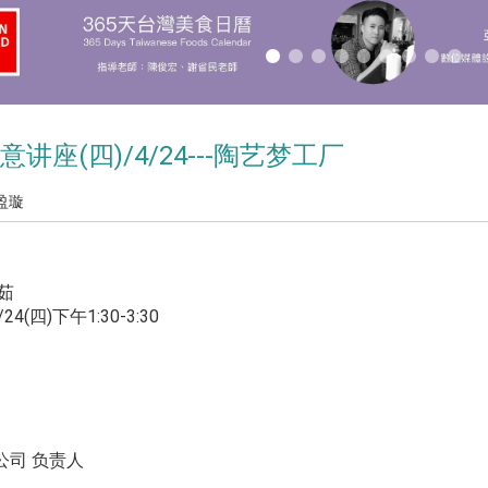
讲座(四)/4/24---
陶艺梦工厂
盈璇
茹
4(四)下午1:30-3:30
公司 负责人