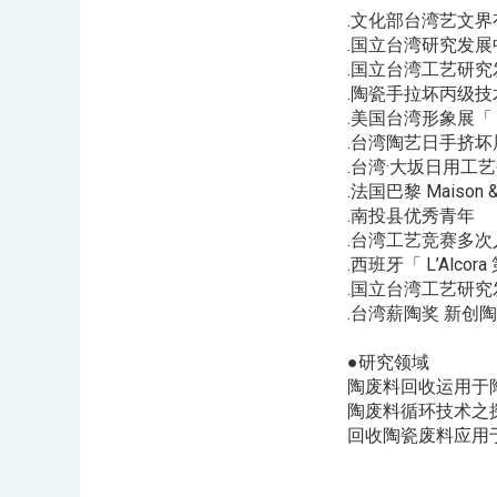
.文化部台湾艺文
.国立台湾研究发
.国立台湾工艺研究
.陶瓷手拉坏丙级
.美国台湾形象展「 TA
.台湾陶艺日手挤坏
.台湾·大坂日用工
.法国巴黎 Maison 
.南投县优秀青年
.台湾工艺竞赛多次
.西班牙「 L’Alc
.国立台湾工艺研
.台湾薪陶奖 新创
●研究领域
陶废料回收运用于
陶废料循环技术之
回收陶瓷废料应用