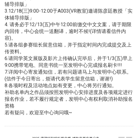
辅导排版」
3.12/18(三)9:00-12:00于A003(VR教室)邀请陈彦廷教授「实
体辅导排版」
4. 请务必于12/13(五)中午12:00前缴交中文文案，请于期限
内回传，中心会统一送翻译，逾时不候!(详情请看信件内
容)。
5.请各组参赛组长留意信箱，并于指定时间内完成提交及上
传资料。
6.请同学英文展版及影片上传确认完毕后，并于1/3(五)早上
9:00携带笔电、同意书统一至发明中心完成报名刷卡!!!
7.详阅中心寄发通知信，若有问题请马上与发明中心联系。
(信件于今日寄出，烦请代表学生留意信箱，谢谢!)
8.各项时程及活动地点如有变更，中心将另行通知。
补助名单内之作品须按照发明中心安排进度及各项规定进行
报名作业，若不履行规定者，发明中心有权利取消补助报名
资格
若有疑问，欢迎至中心询问哦~