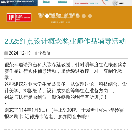
2025红点设计概念奖业师作品辅导活动
2024-12-19
李盈璇
很荣幸邀请到台科大陈彦廷教授，针对明年度红点概念奖参
赛作品进行实体辅导活动，相信经过教授一对一客制化教
学，
这些建议对亚大学生受益良多，从议题讨论、科技结合、设
计美学、排版细节、设计成熟度等等红点准备方向…，
创意与执行是否到位，期许崭新的明年有所进步！
-
别忘了114年1月6日(一)早上9:00统一于发明中心办理参赛
报名刷卡!记得携带笔电、参赛同意书哦!!