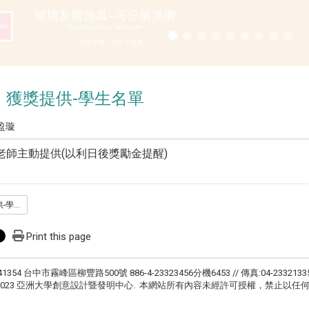
】獲獎提供-學生名單
盈璇
老師主動提供(以利日後獎勵金提醒)
_藍海獲獎_獲獎提供-學生名單.xlsx
Print this page
41354 台中市霧峰區柳豐路500號 886-4-23323456分機6453 // 傳真:04-2332133
ht © 2023 亞洲大學創意設計暨發明中心. 本網站所有內容未經許可授權，禁止以