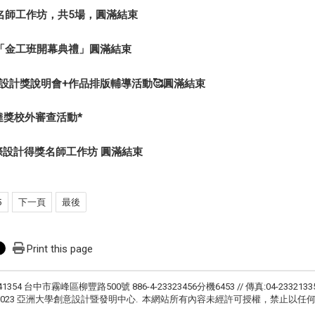
名師工作坊，共5場，圓滿結束
「金工班開幕典禮」圓滿結束
達設計獎說明會+作品排版輔導活動🥰圓滿結束
傳達獎校外審查活動*
際設計得獎名師工作坊 圓滿結束
5
下一頁
最後
Print this page
41354 台中市霧峰區柳豐路500號 886-4-23323456分機6453 // 傳真:04-2332133
ht © 2023 亞洲大學創意設計暨發明中心. 本網站所有內容未經許可授權，禁止以