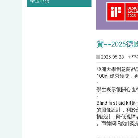
學金申請
賀
德
~~2025
2025-05-28
李
亞洲大學創意商品
100件優秀獲獎，再
-
學生表示很開心也
-
Blind firs
的圖像設計，利於
柄設計，降低視障
。而德國iF設計