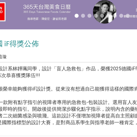
國
得獎公佈
iF
盈璇
設計系林韡珮同學，設計「盲人急救包」作品，榮獲2025德國i
次恭喜獲獎隊伍!!!
很榮幸能夠獲得iF設計獎。從來沒有想過自己能獲得這樣的國際
t aid kit是一款附有點字指引的視障者專用的急救包-包裝設計。
最即時的指引。開啟後提供簡潔步驟化點字指示，說明內含的藥
者二次細菌感染與噴濺。這款設計不僅增加視障者提高自主照顧
獎是國際指標型的設計大賽，是對商品系學生與指導老師一種肯定