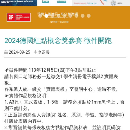
2024德國紅點概念獎參賽 徵件開跑
2024-09-25
李盈璇
🌱徵件時間:113年12月5日(四)下午3點前截止
請各窗口老師務必一起繳交1.學生清冊電子檔與2.實體表
板。
各系派人統一繳交「實體表板」至發明中心，逾時不候。
🌱實體作品規格說明:
1. A3尺寸直式表板，1-5張，請務必填貼於1mm黑卡上，否
則不虞計分。
2.正面:請勿將個人資訊(如:姓名、系別、學號、指導老師等)
排版於表版內容中。
3.背面:請於每張表板後方黏貼作品資料表，並註明頁碼(如