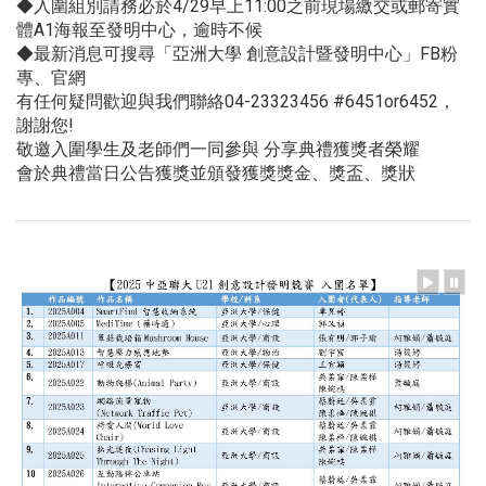
◆入圍組別請務必於4/29早上11:00之前現場繳交或郵寄實
體A1海報至發明中心，逾時不候
◆最新消息可搜尋「亞洲大學 創意設計暨發明中心」FB粉
專、官網
有任何疑問歡迎與我們聯絡04-23323456
#6451or6452
，
謝謝您!
敬邀入圍學生及老師們一同參與 分享典禮獲獎者榮耀
會於典禮當日公告獲獎並頒發獲獎獎金、獎盃、獎狀