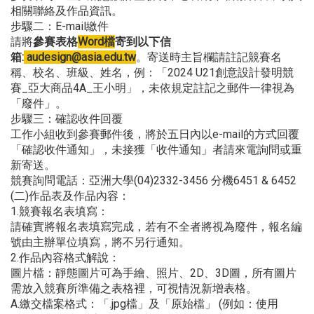
相關聯絡及作品資訊。
步驟二：E-mail繳件
請將
參賽表格
Word檔
寄到以下信
箱:
audesign@asia.edu.tw
。寄送時主旨欄請註記競賽名
稱、校名、班級、姓名，例：「2024 U21創意設計發明競
賽_亞大商品4A_王小明」，未依規定註記之郵件一律視為
「廢件」。
步驟三：確認收件回覆
工作小組收到參賽郵件後，將於五日內以e-mail的方式回覆
「確認收件通知」，未接獲「收件通知」者請來電詢問或重
新寄送。
競賽詢問電話：亞洲大學(04)2332-3456 分機6451 & 6452
(二)作品表及作品內容：
1.競賽報名表填寫：
請確實將報名表填寫完成，若有不全者將視為廢件，報名編
號由主辦單位填寫，將不另行通知。
2.作品內容格式解說：
圖片檔：靜態圖片可為手繪、照片、2D、3D圖，所有圖片
需放入競賽所準備之表格裡，可視情況新增表格。
A.繳交檔案格式：「.jpg檔」及「原始檔」 (例如：使用