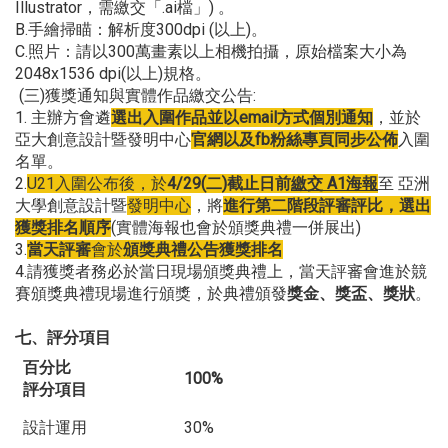
Illustrator，需繳交「.ai檔」) 。
B.手繪掃瞄：解析度300dpi (以上)。
C.照片：請以300萬畫素以上相機拍攝，原始檔案大小為
2048x1536 dpi(以上)規格。
(三)獲獎通知與實體作品繳交公告:
1. 主辦方會遴
選出入圍作品並以
email
方式個別通知
，並於
亞大創意設計暨發明中心
官網以及fb粉絲專頁同步公佈
入圍
名單。
2.
U21入圍公布後，於
4/29(二)截止日前
繳交 A1
海報
至 亞洲
大學創意設計暨
發明中心
，將
進行第二階段評審評比，選出
獲獎排名順序
(實體海報也會於頒獎典禮一併展出)
3.
當天
評審
會於
頒獎典禮公告獲獎排名
4.請獲獎者務必於當日現場頒獎典禮上，當天評審會進於競
賽頒獎典禮現場進行頒獎，於典禮頒發
獎金、獎盃、獎狀
。
七、評分項目
百分比
100%
評分項目
設計運用
30%