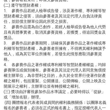
(二) 遵守智慧財產權：
1. 參賽作品若經人檢舉或告發，涉及著作權、專利權等智
慧財產權之侵害，須由參賽者及其法定代理人自負法律責
任，並賠償主辦單位因此所受之損害。
2. 參賽作品需為自己創作，若經人檢舉或告發為他人代勞
且有具體事實者，取消其參賽資格，若獲獎，得追回獎金及
獎品。
3. 參賽作品於參賽期間，須確保其參賽作品之著作權或專
利權等智慧財產權，為參賽者所擁有，不得將其權利轉讓予
他人，或為其它單位所擁有，若發生此情形應取消參賽資
格。
4. 各參賽作品之著作權或專利權等智慧財產權權益，均歸
參賽隊伍或個別擁有。參賽者及其法定代理人若同意無償授
權主辦單位，為非營利之目的，永久於全世界行使著作財產
權之權利，包括重製、公開播送、公開傳輸、公開上映及公
開展示之權利，主辦單位並有轉授權之權利。
(三) 獎項由評審視參加作品水準議定，必要時得以「從缺」
或「增加名額」辦理。
(四) 團體報名代表者與成員間的權利義務關係：以團隊名義
報名的參賽者，必須在正式的報名書上，指定授權代表人一