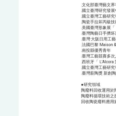
.文化部臺灣藝文
.國立臺灣研究發
.國立臺灣工藝研究
.陶瓷手拉坏丙級
.美國臺灣形象展「 TA
.臺灣陶藝日手擠坏
.臺灣·大阪日用工
.法國巴黎 Maison 
.南投縣優秀青年
.臺灣工藝競賽多次
.西班牙「 L’Alc
.國立臺灣工藝研
.臺灣薪陶獎 新創
●研究領域
陶廢料回收運用於
陶廢料循環技術之
回收陶瓷廢料應用