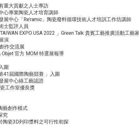
界有重大貢獻之人士專訪
展中心專業陶瓷人才培育講師
發展中心「Re’ramic」陶瓷廢料循環技術人才培訓工作坊講師
技術士監評人員
IWAN EXPO USA 2022 」Green Talk 貴賓工藝推廣活動工藝
展演
藝創作交流展
& Objet 官方 MOM 特選展報導
入圍
ora 第41屆國際陶藝競賽 」入圍
究發展中心綠工藝認證
陶瓷工作室優良獎
陶藝創作模式
探究
於陶瓷3D列印漿料之可行性初探