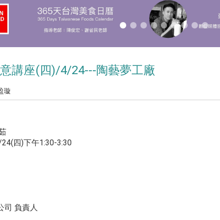
講座(四)/4/24---
陶藝夢工廠
盈璇
茹
4(四)下午1:30-3:30
公司 負責人