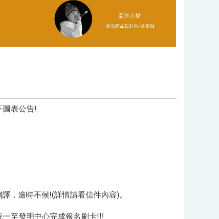
圖表公告!
送翻譯，逾時不候!(詳情請看信件內容)。
統一至發明中心完成報名刷卡!!!