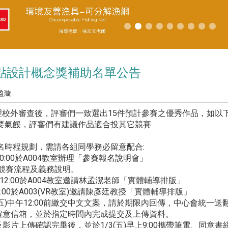
紅點設計概念獎補助名單公告
盈璇
理校外審查後，評審們一致選出15件預計參賽之優秀作品，如以下
要氣餒，評審們有建議作品適合投其它競賽
名時程規劃，需請各組同學務必留意配合:
9:30-10:00於A004教室辦理「參賽報名說明會」
對競賽流程及義務說明。
10:00-12:00於A004教室邀請林孟潔老師「實體輔導排版」
00-12:00於A003(VR教室)邀請陳彥廷教授「實體輔導排版」
13(五)中午12:00前繳交中文文案，請於期限內回傳，中心會統一
長留意信箱，並於指定時間內完成提交及上傳資料。
及影片上傳確認完畢後，並於1/3(五)早上9:00攜帶筆電、同意書