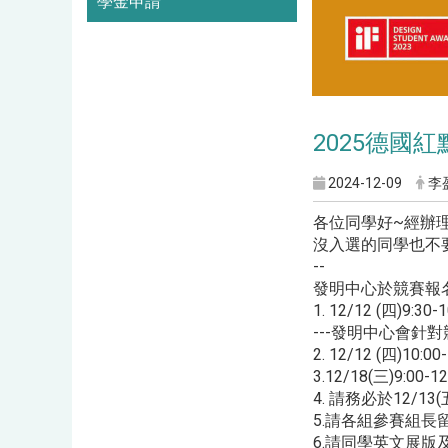
學金申請
2025德國
2024-12-09
李
各位同學好~經辦
沒入選的同學也不
--
發明中心於競賽報
1. 12/12 (四)
---發明中心會針
2. 12/12 (四)
3.12/18(三)9:
4. 請務必於12/
5.請各組參賽組
6.請同學英文展版