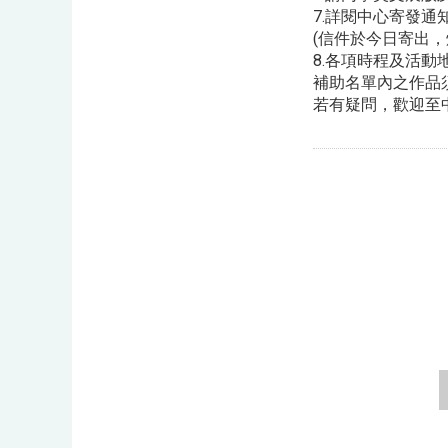
7.詳閱中心寄發
(信件於今日寄出，
8.各項時程及活
補助名單內之作品
若有疑問，歡迎至